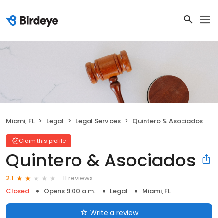
Miami, FL
Legal
Legal Services
Quintero & Asociados
Claim this profile
Quintero & Asociados
11 reviews
2.1
Closed
Opens 9:00 a.m.
Legal
Miami, FL
Write a review