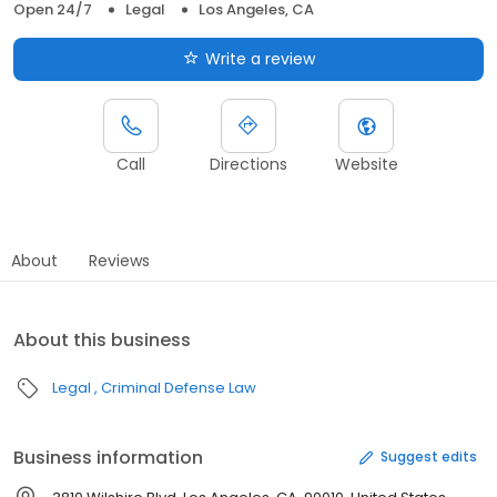
Open 24/7
Legal
Los Angeles, CA
Write a review
Call
Directions
Website
About
Reviews
About this business
Legal
Criminal Defense Law
Business information
Suggest edits