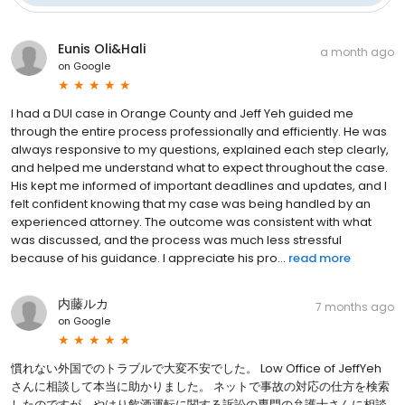
Eunis Oli&Hali
a month ago
on
Google
I had a DUI case in Orange County and Jeff Yeh guided me
through the entire process professionally and efficiently. He was
always responsive to my questions, explained each step clearly,
and helped me understand what to expect throughout the case.
His kept me informed of important deadlines and updates, and I
felt confident knowing that my case was being handled by an
experienced attorney. The outcome was consistent with what
was discussed, and the process was much less stressful
because of his guidance. I appreciate his pro...
read more
内藤ルカ
7 months ago
on
Google
慣れない外国でのトラブルで大変不安でした。 Low Office of JeffYeh
さんに相談して本当に助かりました。 ネットで事故の対応の仕方を検索
したのですが、やはり飲酒運転に関する訴訟の専門の弁護士さんに相談