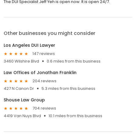
The DUI Specialist Jeff Yeh is open now. It is open 24/7.
Other businesses you might consider
Los Angeles DUI Lawyer
147 reviews
3460 Wilshire Blvd
0.6 miles from this business
Law Offices of Jonathan Franklin
204 reviews
427 N Canon Dr
5.3 miles from this business
Shouse Law Group
704 reviews
4419 Van Nuys Blvd
10.1 miles from this business