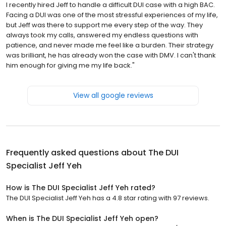
I recently hired Jeff to handle a difficult DUI case with a high BAC.
Facing a DUI was one of the most stressful experiences of my life,
but Jeff was there to support me every step of the way. They
always took my calls, answered my endless questions with
patience, and never made me feel like a burden. Their strategy
was brilliant, he has already won the case with DMV. I can't thank
him enough for giving me my life back."
View all google reviews
Frequently asked questions about
The DUI
Specialist Jeff Yeh
How is The DUI Specialist Jeff Yeh rated?
The DUI Specialist Jeff Yeh has a 4.8 star rating with 97 reviews.
When is The DUI Specialist Jeff Yeh open?