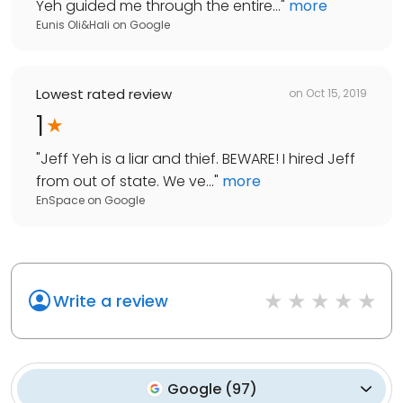
Yeh guided me through the entire...
"
more
Eunis Oli&Hali
on
Google
Lowest rated review
on
Oct 15, 2019
1
"
Jeff Yeh is a liar and thief. BEWARE! I hired Jeff
from out of state. We ve...
"
more
EnSpace
on
Google
Write a review
Google
(
97
)