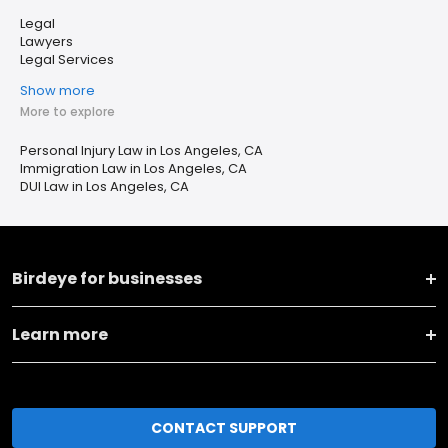
Legal
Lawyers
Legal Services
Show more
More to explore
Personal Injury Law in Los Angeles, CA
Immigration Law in Los Angeles, CA
DUI Law in Los Angeles, CA
Birdeye for businesses
Learn more
CONTACT SUPPORT