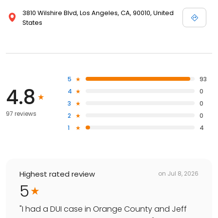
3810 Wilshire Blvd, Los Angeles, CA, 90010, United
States
5
93
4.8
4
0
3
0
97 reviews
2
0
1
4
Highest rated review
on
Jul 8, 2026
5
"
I had a DUI case in Orange County and Jeff