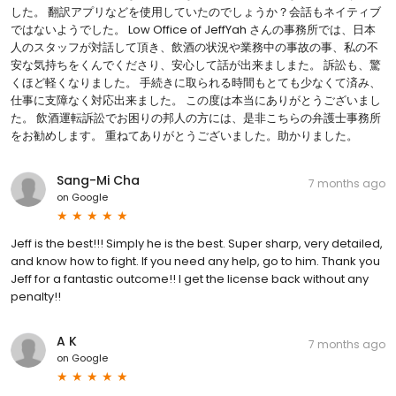
した。 翻訳アプリなどを使用していたのでしょうか？会話もネイティブ
ではないようでした。 Low Office of JeffYah さんの事務所では、日本
人のスタッフが対話して頂き、飲酒の状況や業務中の事故の事、私の不
安な気持ちをくんでくださり、安心して話が出来ましまた。 訴訟も、驚
くほど軽くなりました。 手続きに取られる時間もとても少なくて済み、
仕事に支障なく対応出来ました。 この度は本当にありがとうございまし
た。 飲酒運転訴訟でお困りの邦人の方には、是非こちらの弁護士事務所
をお勧めします。 重ねてありがとうございました。助かりました。
Sang-Mi Cha
7 months ago
on
Google
Jeff is the best!!! Simply he is the best. Super sharp, very detailed,
and know how to fight. If you need any help, go to him. Thank you
Jeff for a fantastic outcome!! I get the license back without any
penalty!!
A K
7 months ago
on
Google