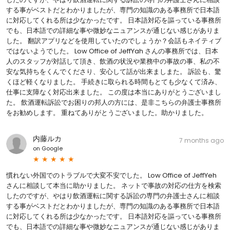
する事がベストだとわかりましたが、専門の知識のある事務所で日本語
に対応してくれる所は少なかったです。 日本語対応を謳っている事務所
でも、日本語での詳細な事や微妙なニュアンスが通じない感じがありま
した。 翻訳アプリなどを使用していたのでしょうか？会話もネイティブ
ではないようでした。 Low Office of JeffYah さんの事務所では、日本
人のスタッフが対話して頂き、飲酒の状況や業務中の事故の事、私の不
安な気持ちをくんでくださり、安心して話が出来ましまた。 訴訟も、驚
くほど軽くなりました。 手続きに取られる時間もとても少なくて済み、
仕事に支障なく対応出来ました。 この度は本当にありがとうございまし
た。 飲酒運転訴訟でお困りの邦人の方には、是非こちらの弁護士事務所
をお勧めします。 重ねてありがとうございました。助かりました。
内藤ルカ
7 months ago
on
Google
慣れない外国でのトラブルで大変不安でした。 Low Office of JeffYeh
さんに相談して本当に助かりました。 ネットで事故の対応の仕方を検索
したのですが、やはり飲酒運転に関する訴訟の専門の弁護士さんに相談
する事がベストだとわかりましたが、専門の知識のある事務所で日本語
に対応してくれる所は少なかったです。 日本語対応を謳っている事務所
でも、日本語での詳細な事や微妙なニュアンスが通じない感じがありま