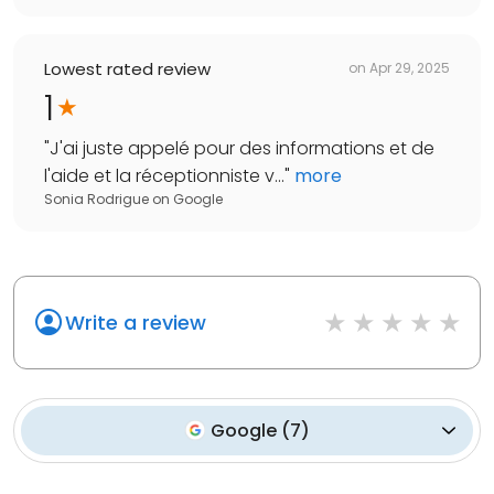
Lowest rated review
on
Apr 29, 2025
1
"
J'ai juste appelé pour des informations et de
l'aide et la réceptionniste v...
"
more
Sonia Rodrigue
on
Google
Write a review
Google
(
7
)