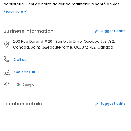
dentisterie. Il est de notre devoir de maintenir la santé de vos
dents, nous sommes fiers de fournir des services relatifs à
Read more
l'entretien général de l'hygiène buccodentaire et la santé des
dents.
Business information
Suggest edits
200 Rue Durand #201, Saint-Jérôme, Quebec J7Z 7E2,
Canada, Saint-J&eacute;rôme, QC, J7Z 7E2, Canada
Call us
Get consult
Google
Location details
Suggest edits