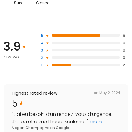
Sun
Closed
5
5
3.9
4
0
3
0
7 reviews
2
0
1
2
Highest rated review
on
May 2, 2024
5
"
J’ai eu besoin d’un rendez-vous d’urgence.
J’ai pu être vue 1 heure seuleme...
"
more
Megan Champagne
on
Google