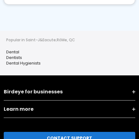
Popular in Saint-J&Eacute;RôMe, QC
Dental
Dentists
Dental Hygienists
Birdeye for businesses
Learn more
CONTACT SUPPORT