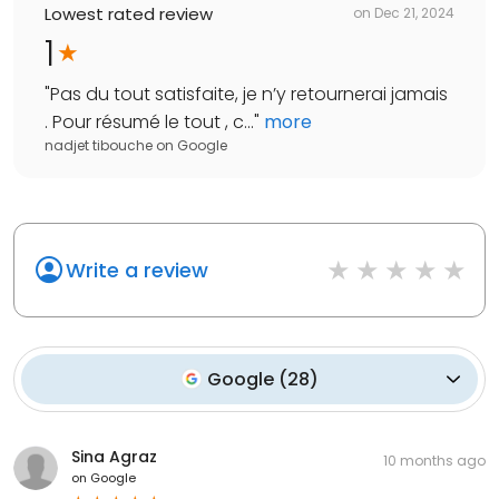
Lowest rated review
on
Dec 21, 2024
1
"
Pas du tout satisfaite, je n’y retournerai jamais
. Pour résumé le tout , c...
"
more
nadjet tibouche
on
Google
Write a review
Google
(
28
)
Sina Agraz
10 months ago
on
Google