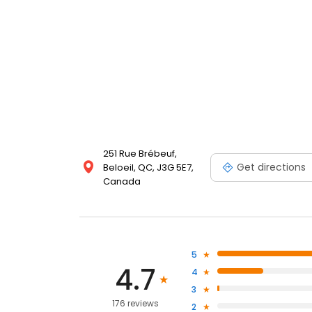
251 Rue Brébeuf,
Get directions
Beloeil, QC, J3G 5E7,
Canada
5
4.7
4
3
176 reviews
2