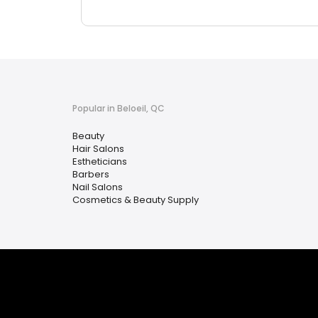
Popular in Beloeil, QC
Beauty
Hair Salons
Estheticians
Barbers
Nail Salons
Cosmetics & Beauty Supply