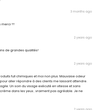
3 months ago
 merci !!!
2 years ago
ins de grandes qualités!
2 years ago
roduits full chimiques et moi non plus. Mauvaise odeur
 pour aller répondre à des clients me laissant attendre.
ragile. Un soin du visage exécuté en vitesse et sans
la crème dans les yeux...vraiment pas agréable. Je ne
2 years ago