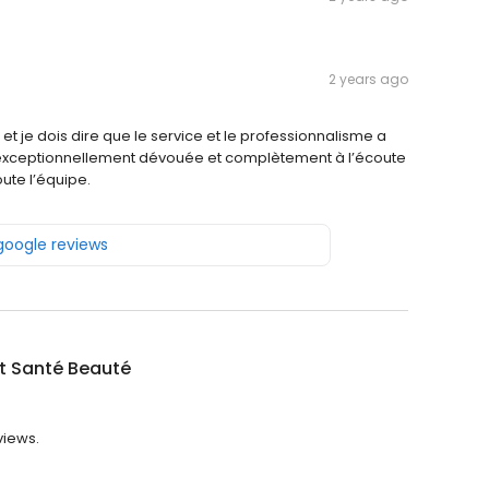
2 years ago
s et je dois dire que le service et le professionnalisme a
 exceptionnellement dévouée et complètement à l’écoute
ute l’équipe.
 google reviews
ut Santé Beauté
views.