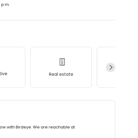
0 p.m.
ive
Real estate
Wellness
row with Birdeye. We are reachable at