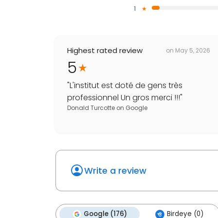
1
Highest rated review
on
May 5, 2026
5
"
L'institut est doté de gens très
professionnel Un gros merci !!!
"
Donald Turcotte
on
Google
Write a review
Google (176)
Birdeye (0)