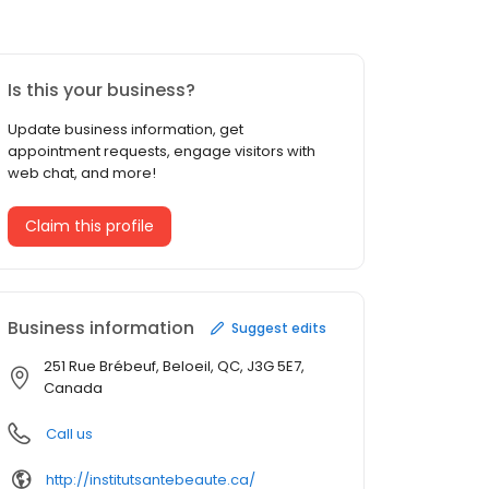
Is this your business?
Update business information, get
appointment requests, engage visitors with
web chat, and more!
Claim this profile
Business information
Suggest edits
251 Rue Brébeuf, Beloeil, QC, J3G 5E7,
Canada
Call us
http://institutsantebeaute.ca/