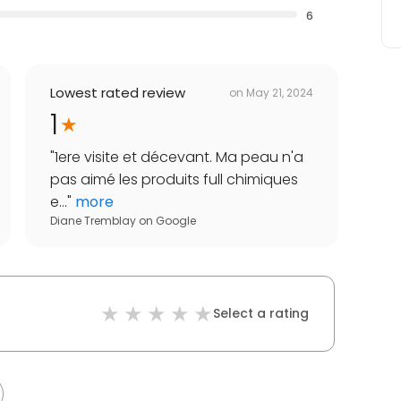
6
Lowest rated review
on
May 21, 2024
1
"
1ere visite et décevant. Ma peau n'a
pas aimé les produits full chimiques
e...
"
more
Diane Tremblay
on
Google
Select a rating