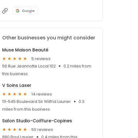
Google
Other businesses you might consider
Muse Maison Beauté
5 reviews
56 Rue Jeannotte Local 102
0.2 miles from
this business
V Soins Laser
14 reviews
111-545 Boulevard Sir Wilfrid Laurier
0.3
miles from this business
Salon Studio-Coiffure-Copines
50 reviews
880 Boul Laurier
0.4 miles from this