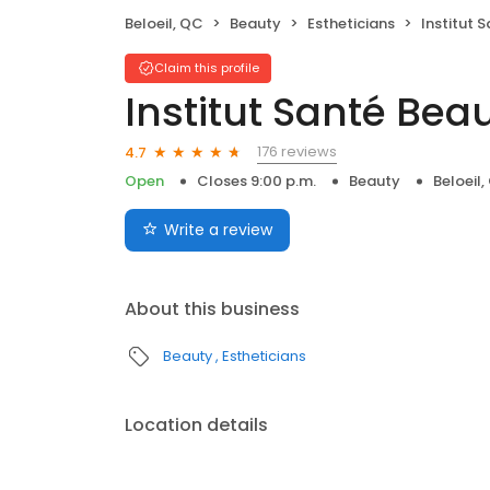
Beloeil, QC
Beauty
Estheticians
Institut 
Claim this profile
Institut Santé Bea
176 reviews
4.7
Open
Closes 9:00 p.m.
Beauty
Beloeil
Write a review
About this business
Beauty
Estheticians
Location details