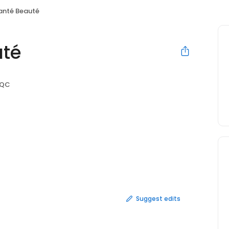
Santé Beauté
uté
, QC
Suggest edits