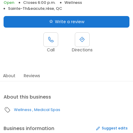
Open
Closes 6:00 p.m.
Wellness
Sainte-Th&eacute;rèse, QC
Write a review
Call
Directions
About
Reviews
About this business
Wellness
Medical Spas
Business information
Suggest edits