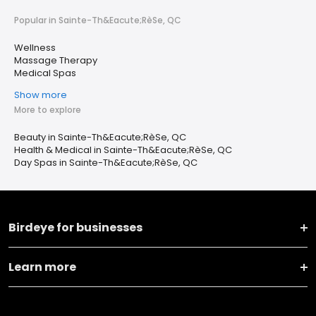
Popular in Sainte-Th&Eacute;RèSe, QC
Wellness
Massage Therapy
Medical Spas
Show more
More to explore
Beauty in Sainte-Th&Eacute;RèSe, QC
Health & Medical in Sainte-Th&Eacute;RèSe, QC
Day Spas in Sainte-Th&Eacute;RèSe, QC
Birdeye for businesses
Learn more