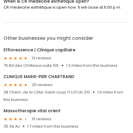
When is CR médecine esthétique open?
CR médecine esthétique is open now. It will close at 6:00 p.m.
Other businesses you might consider
Effloressence | Clinique capillaire
13 reviews
75 Bd des Châteaux suite 105
1.2 miles from this business
CLINIQUE MARIE-PIER CHARTRAND
25 reviews
28 Chem. de la Côte-Saint-Louis O LOCAL 210
1.6 miles from
this business
Massotherapie vital orient
10 reviews
35 3e Av
1.7 miles from this business