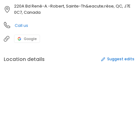
220A Bd René-A.-Robert, Sainte-Th&eacute;rèse, QC, J7E
0C7, Canada
Call us
Google
Location details
Suggest edits