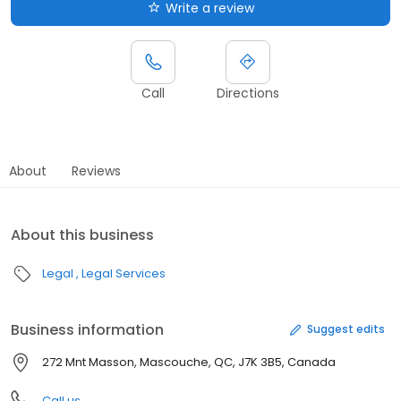
Write a review
Call
Directions
About
Reviews
About this business
Legal
Legal Services
Business information
Suggest edits
272 Mnt Masson, Mascouche, QC, J7K 3B5, Canada
Call us