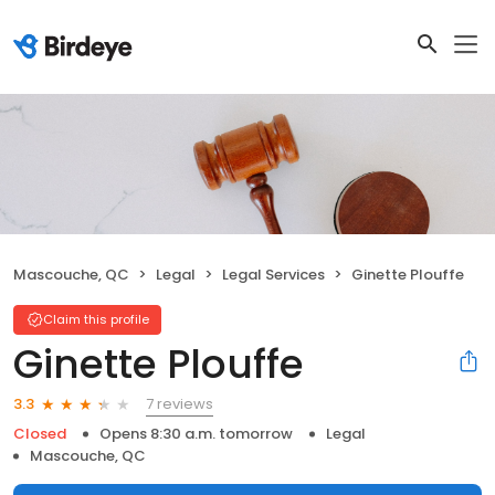
Mascouche, QC
Legal
Legal Services
Ginette Plouffe
Claim this profile
Ginette Plouffe
7 reviews
3.3
Closed
Opens 8:30 a.m. tomorrow
Legal
Mascouche, QC