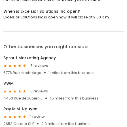
When is Excelsior Solutions Inc open?
Excelsior Solutions Inc is open now. It will close at 9:00 p.m.
Other businesses you might consider
Sprout Marketing Agency
3 reviews
5776 Rue Hochelaga
1 miles from this business
VWM
3 reviews
4453 Rue Beaubien E
1.5 miles from this business
Ray M.M. Nguyen
1 review
2653 Ontario St E
2.8 miles from this business