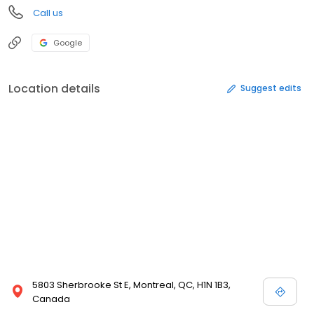
Call us
Google
Location details
Suggest edits
5803 Sherbrooke St E, Montreal, QC, H1N 1B3,
Canada